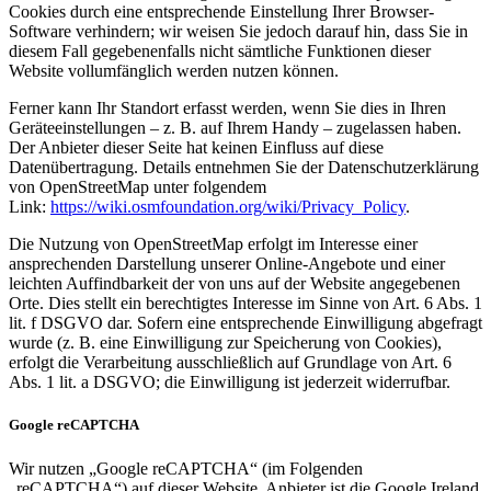
Cookies durch eine entsprechende Einstellung Ihrer Browser-
Software verhindern; wir weisen Sie jedoch darauf hin, dass Sie in
diesem Fall gegebenenfalls nicht sämtliche Funktionen dieser
Website vollumfänglich werden nutzen können.
Ferner kann Ihr Standort erfasst werden, wenn Sie dies in Ihren
Geräteeinstellungen – z. B. auf Ihrem Handy – zugelassen haben.
Der Anbieter dieser Seite hat keinen Einfluss auf diese
Datenübertragung. Details entnehmen Sie der Datenschutzerklärung
von OpenStreetMap unter folgendem
Link:
https://wiki.osmfoundation.org/wiki/Privacy_Policy
.
Die Nutzung von OpenStreetMap erfolgt im Interesse einer
ansprechenden Darstellung unserer Online-Angebote und einer
leichten Auffindbarkeit der von uns auf der Website angegebenen
Orte. Dies stellt ein berechtigtes Interesse im Sinne von Art. 6 Abs. 1
lit. f DSGVO dar. Sofern eine entsprechende Einwilligung abgefragt
wurde (z. B. eine Einwilligung zur Speicherung von Cookies),
erfolgt die Verarbeitung ausschließlich auf Grundlage von Art. 6
Abs. 1 lit. a DSGVO; die Einwilligung ist jederzeit widerrufbar.
Google reCAPTCHA
Wir nutzen „Google reCAPTCHA“ (im Folgenden
„reCAPTCHA“) auf dieser Website. Anbieter ist die Google Ireland