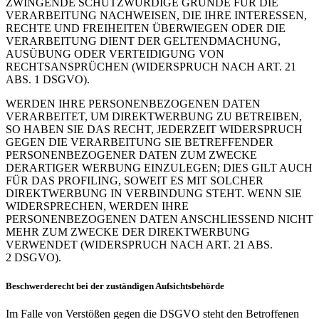
ZWINGENDE SCHUTZWÜRDIGE GRÜNDE FÜR DIE
VERARBEITUNG NACHWEISEN, DIE IHRE INTERESSEN,
RECHTE UND FREIHEITEN ÜBERWIEGEN ODER DIE
VERARBEITUNG DIENT DER GELTENDMACHUNG,
AUSÜBUNG ODER VERTEIDIGUNG VON
RECHTSANSPRÜCHEN (WIDERSPRUCH NACH ART. 21
ABS. 1 DSGVO).
WERDEN IHRE PERSONENBEZOGENEN DATEN
VERARBEITET, UM DIREKTWERBUNG ZU BETREIBEN,
SO HABEN SIE DAS RECHT, JEDERZEIT WIDERSPRUCH
GEGEN DIE VERARBEITUNG SIE BETREFFENDER
PERSONENBEZOGENER DATEN ZUM ZWECKE
DERARTIGER WERBUNG EINZULEGEN; DIES GILT AUCH
FÜR DAS PROFILING, SOWEIT ES MIT SOLCHER
DIREKTWERBUNG IN VERBINDUNG STEHT. WENN SIE
WIDERSPRECHEN, WERDEN IHRE
PERSONENBEZOGENEN DATEN ANSCHLIESSEND NICHT
MEHR ZUM ZWECKE DER DIREKTWERBUNG
VERWENDET (WIDERSPRUCH NACH ART. 21 ABS.
2 DSGVO).
Beschwerderecht bei der zuständigen Aufsichtsbehörde
Im Falle von Verstößen gegen die DSGVO steht den Betroffenen